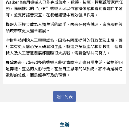
Walker X商用機械人已能完成端水、遞藥、按摩、擰瓶蓋等家居任
務，騰訊推出的“小五”機械人可以依靠攝像頭和雷射雷達自主避
障，並支持語音交互，在養老護理中有效發揮作用。
機器人正逐步成為人類生活的助手，未來在醫療護理、家庭服務等
領域帶來更大變革發展。
宇樹科技創始人王興興認為，因為有國家提供的好政策及土壤，讓
行業有更大信心投入研發和生產，製造更多新產品和新技術。但機
械人及人工智慧發展都面臨很大挑戰，需要全球共同努力。
展望未來，越來越多的機械人將從實驗室走進日常生活，敏捷的四
足奔跑、靈活的人形行走，甚至自主思考的AI系統，將不再是科幻
電影的想像，而是觸手可及的現實。
返回列表
主辦