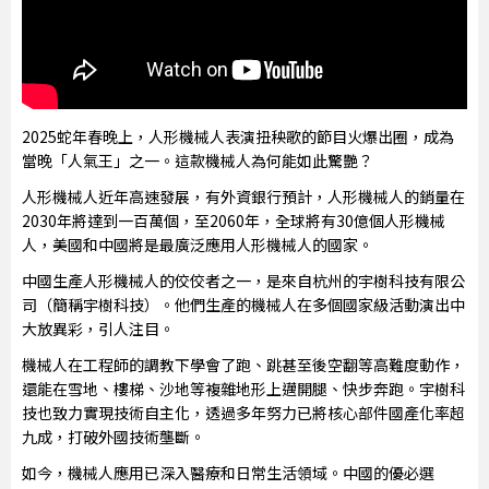
2025蛇年春晚上，人形機械人表演扭秧歌的節目火爆出圈，成為
當晚「人氣王」之一。這款機械人為何能如此驚艷？
人形機械人近年高速發展，有外資銀行預計，人形機械人的銷量在
2030年將達到一百萬個，至2060年，全球將有30億個人形機械
人，美國和中國將是最廣泛應用人形機械人的國家。
中國生產人形機械人的佼佼者之一，是來自杭州的宇樹科技有限公
司（簡稱宇樹科技）。他們生產的機械人在多個國家級活動演出中
大放異彩，引人注目。
機械人在工程師的調教下學會了跑、跳甚至後空翻等高難度動作，
還能在雪地、樓梯、沙地等複雜地形上邁開腿、快步奔跑。宇樹科
技也致力實現技術自主化，透過多年努力已將核心部件國產化率超
九成，打破外國技術壟斷。
如今，機械人應用已深入醫療和日常生活領域。中國的優必選